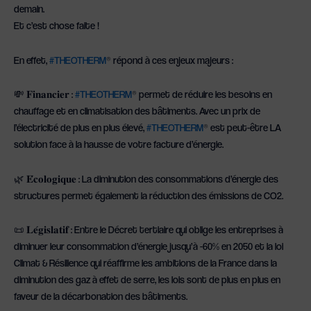
demain.
Et c’est chose faite !
En effet,
#
THEOTHERM
® répond à ces enjeux majeurs :
💸 𝐅𝐢𝐧𝐚𝐧𝐜𝐢𝐞𝐫 :
#
THEOTHERM
® permet de réduire les besoins en
chauffage et en climatisation des bâtiments. Avec un prix de
l’électricité de plus en plus élevé,
#
THEOTHERM
® est peut-être LA
solution face à la hausse de votre facture d’énergie.
🌿 𝐄́𝐜𝐨𝐥𝐨𝐠𝐢𝐪𝐮𝐞 : La diminution des consommations d’énergie des
structures permet également la réduction des émissions de CO2.
📜 𝐋𝐞́𝐠𝐢𝐬𝐥𝐚𝐭𝐢𝐟 : Entre le Décret tertiaire qui oblige les entreprises à
diminuer leur consommation d’énergie jusqu’à -60% en 2050 et la loi
Climat & Résilience qui réaffirme les ambitions de la France dans la
diminution des gaz à effet de serre, les lois sont de plus en plus en
faveur de la décarbonation des bâtiments.