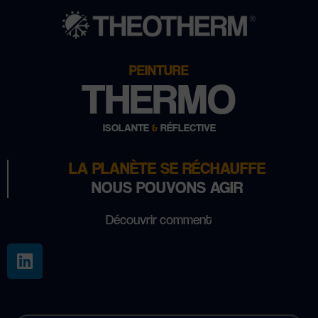
PEINTURE
THERMO
ISOLANTE
&
RÉFLECTIVE
LA PLANÈTE SE RÉCHAUFFE
NOUS POUVONS AGIR
Découvrir comment
L
i
n
k