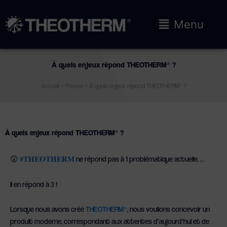
Aller
au
Main
Menu
contenu
Menu
À quels enjeux répond THEOTHERM® ?
Accueil
»
Presse
»
À quels enjeux répond THEOTHERM® ?
À quels enjeux répond THEOTHERM® ?
😲
#
𝐓𝐇𝐄𝐎𝐓𝐇𝐄𝐑𝐌
ne répond pas à 1 problématique actuelle…
Il en répond à 3 !
Lorsque nous avons créé
THEOTHERM®
, nous voulions concevoir un
produit moderne, correspondant aux attentes d’aujourd’hui et de