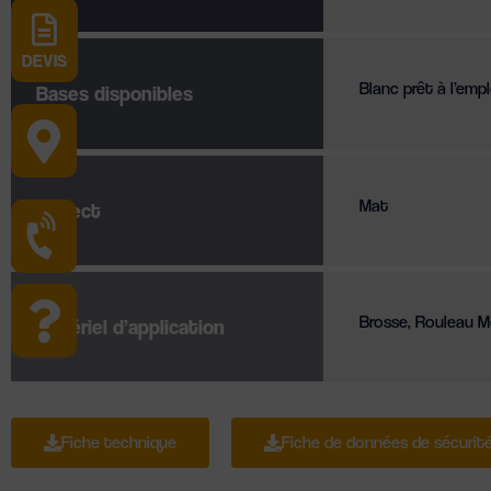
DEVIS
Blanc prêt à l’emp
Bases disponibles
Mat
Aspect
Brosse, Rouleau Mé
Matériel d’application
Fiche technique
Fiche de données de sécurit