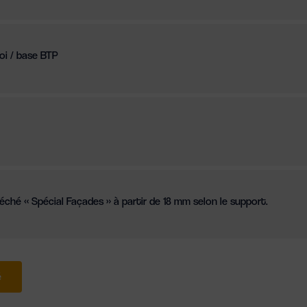
loi / base BTP
ché « Spécial Façades » à partir de 18 mm selon le support.
é