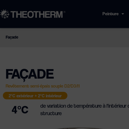
Aller
au
Peinture
contenu
Façade
FAÇADE
Revêtement semi-épais souple D2/D3/I1
2°C extérieur + 2°C intérieur
de variation de température à l'intérieur 
4°C
structure