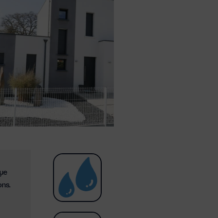
que
ons.