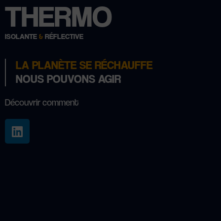
THERMO
ISOLANTE
&
RÉFLECTIVE
LA PLANÈTE SE RÉCHAUFFE
NOUS POUVONS AGIR
Découvrir comment
L
i
n
k
e
d
i
n