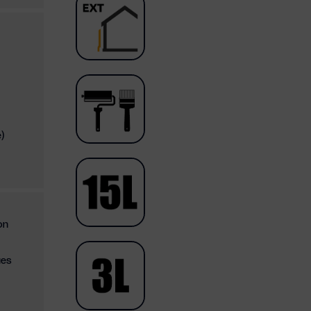
e)
on
ues