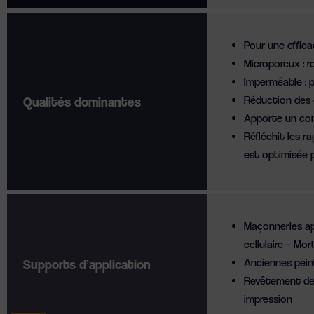
Pour une effica
Microporeux : 
Imperméable : 
Réduction des 
Qualités dominantes
Apporte un conf
Réfléchit les ra
est optimisée 
Maçonneries ap
cellulaire – Mor
Anciennes peint
Supports d’application
Revêtement de 
impression