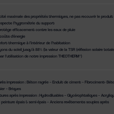
cité maximale des propriétés thermiques, ne pas recouvrir le produit
respecte l’hygrométrie du support
protège efficacement contre les eaux de pluie
coûts d’énergie
ort thermique à l’intérieur de l’habitation
yons du soleil jusqu’à 88% (la valeur de la TSR (réflexion solaire total
par l’utilisation de notre impression THEOTHERM®)
rès impression : Béton ragrée – Enduit de ciment – Fibrociment- Bét
tier – Briques
ures après impression : Hydrodiluables – Glycérophtaliques – Acryliq
peinture épais & semi-épais – Anciens revêtements souples après